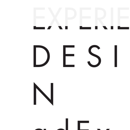
EXPERI
DES
N