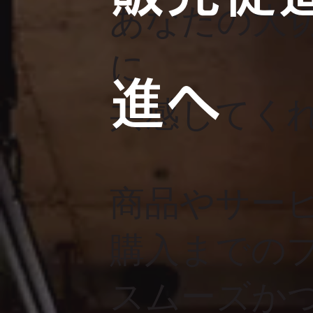
あなたの大
に
進へ
共感してく
商品やサー
購入までの
スムーズか