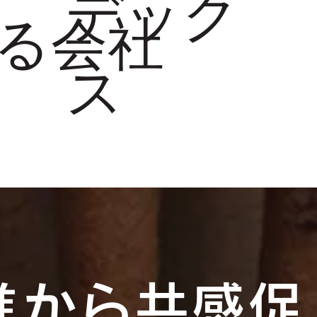
デック
る会社
ス
進から共感促