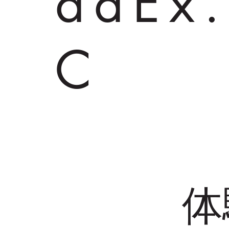
adEx
C
体