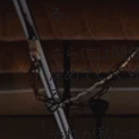
る。
さらには関
深めていく
る。
それが私た