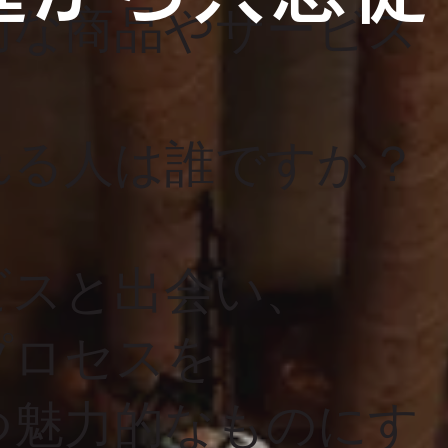
切な商品やサービス
れる人は誰ですか？
ビスと出会い、
プロセスを
つ魅力的なものにす