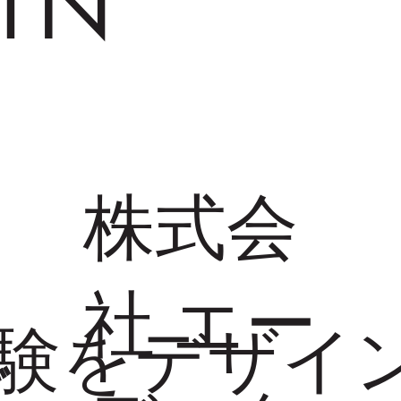
.IN
株式会
社 エー
験をデザイ