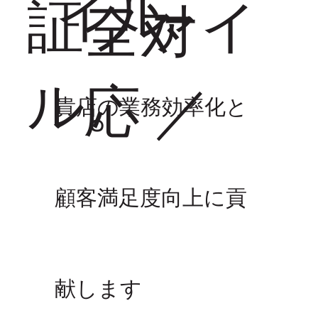
イル
証ファイ
全対
ル。
応 ／
貴店の業務効率化と
顧客満足度向上に貢
献します