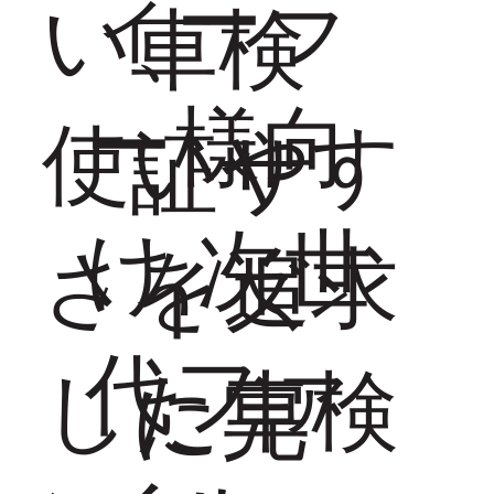
ィーラ
い、
車検
ー様向
使いやす
証サ
け 次世
さを追求
イズ
代ファ
した車検
に完