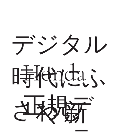
デジタル
Honda
時代にふ
正規デ
さわし
＼ 新